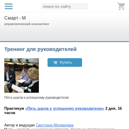
Смарт - М
управленческий консалтинг
Тренинг для руководителей
Купить
Пять шагов к успешному руководителю
Практикум
«Пять шагов к успешному руководителю»
2 дня, 16
часов
Автор и ведущая
Светлана Медведева