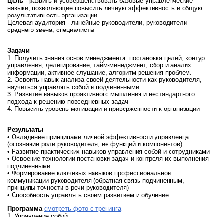
Цель
- развить и усовершенствовать базовые управленческие
навыки, позволяющие повысить личную эффективность и общую
результативность организации.
Целевая аудитория - линейные руководители, руководители
среднего звена, специалисты
Задачи
1. Получить знания основ менеджмента: постановка целей, контур
управления, делегирование, тайм-менеджмент, сбор и анализ
информации, активное слушание, алгоритм решения проблем.
2. Освоить навык анализа своей деятельности как руководителя,
научиться управлять собой и подчиненными
3. Развитие навыков проактивного мышления и нестандартного
подхода к решению повседневных задач
4. Повысить уровень мотивации и приверженности к организации
Результаты
• Овладение принципами личной эффективности управленца
(осознание роли руководителя, ее функций и компонентов)
• Развитие практических навыков управления собой и сотрудниками
• Освоение технологии постановки задач и контроля их выполнения
подчиненными
• Формирование ключевых навыков профессиональной
коммуникации руководителя (обратная связь подчиненным,
принципы точности в речи руководителя)
• Способность управлять своим развитием и обучение
Программа
смотреть фото с тренинга
1. Управление собой